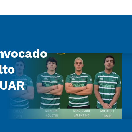
nvocado
lto
 UAR