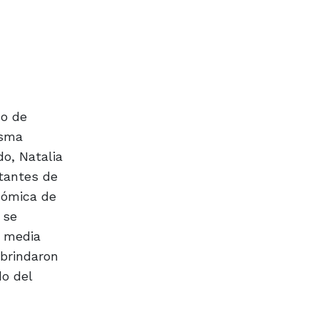
co de
isma
do, Natalia
tantes de
nómica de
 se
a media
 brindaron
do del