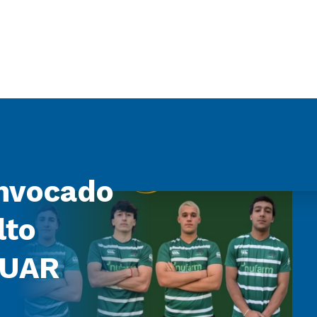
nvocado
lto
 UAR