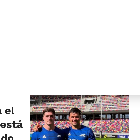
 el
 está
ado