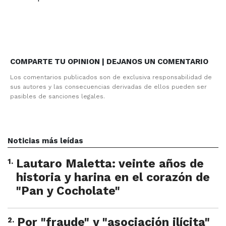
COMPARTE TU OPINION | DEJANOS UN COMENTARIO
Los comentarios publicados son de exclusiva responsabilidad de
sus autores y las consecuencias derivadas de ellos pueden ser
pasibles de sanciones legales.
Noticias más leídas
1
.
Lautaro Maletta: veinte años de
historia y harina en el corazón de
"Pan y Cocholate"
2
.
Por "fraude" y "asociación ilícita"