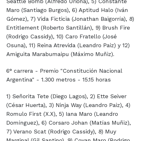
Seattle Bomb (Alfredo Uriona), 5) Constante
Maro (Santiago Burgos), 6) Aptitud Halo (Iván
Gómez), 7) Vida Ficticia (Jonathan Baigorría), 8)
Entitlement (Roberto Santillán), 9) Brush Fire
(Rodrigo Cassidy), 10) Caro Fratello (José
Osuna), 11) Reina Atrevida (Leandro Paiz) y 12)
Amiguita Marabumaipu (Máximo Muñiz).
6° carrera - Premio "Constitución Nacional
Argentina" - 1.300 metros - 15.15 horas
1) Señorita Tete (Diego Lagos), 2) Ette Seiver
(César Huerta), 3) Ninja Way (Leandro Paiz), 4)
Romulo First (X.X), 5) Iana Maro (Leandro
Domínguez), 6) Corsaro Johan (Matías Muñiz),
7) Verano Scat (Rodrigo Cassidy), 8) Muy
Marginal (Gil Santino), 9) Coyan Maro (Rodrigo