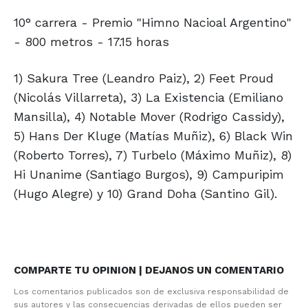
10° carrera - Premio "Himno Nacioal Argentino"
- 800 metros - 17.15 horas
1) Sakura Tree (Leandro Paiz), 2) Feet Proud
(Nicolás Villarreta), 3) La Existencia (Emiliano
Mansilla), 4) Notable Mover (Rodrigo Cassidy),
5) Hans Der Kluge (Matías Muñiz), 6) Black Win
(Roberto Torres), 7) Turbelo (Máximo Muñiz), 8)
Hi Unanime (Santiago Burgos), 9) Campuripim
(Hugo Alegre) y 10) Grand Doha (Santino Gil).
COMPARTE TU OPINION | DEJANOS UN COMENTARIO
Los comentarios publicados son de exclusiva responsabilidad de
sus autores y las consecuencias derivadas de ellos pueden ser