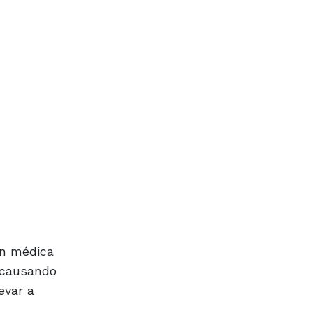
ón médica
 causando
evar a