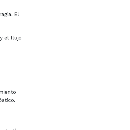
agia. El
 el flujo
amiento
óstico.