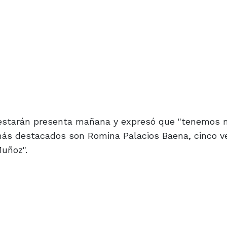
ue estarán presenta mañana y expresó que "tenemos
s más destacados son Romina Palacios Baena, cinco v
Muñoz".