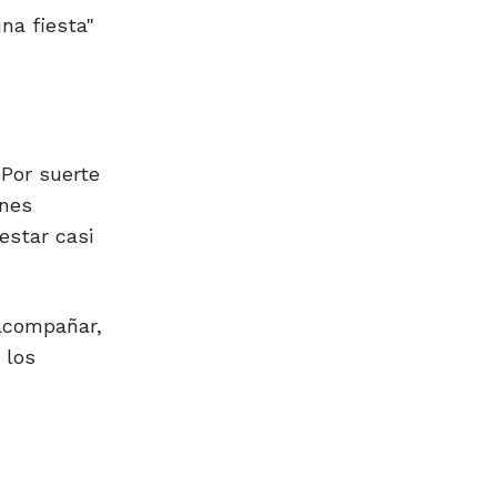
na fiesta"
 Por suerte
ones
estar casi
 acompañar,
 los