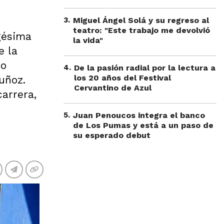
3
.
Miguel Ángel Solá y su regreso al
teatro: "Este trabajo me devolvió
agésima
la vida"
e la
io
4
.
De la pasión radial por la lectura a
los 20 años del Festival
uñoz.
Cervantino de Azul
carrera,
5
.
Juan Penoucos integra el banco
de Los Pumas y está a un paso de
su esperado debut