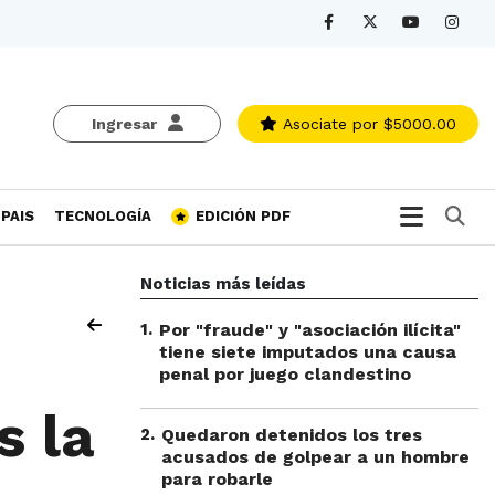
Ingresar
Asociate
por $5000.00
Bu
PAIS
TECNOLOGÍA
EDICIÓN PDF
Noticias más leídas
1
.
Por "fraude" y "asociación ilícita"
tiene siete imputados una causa
penal por juego clandestino
s la
2
.
Quedaron detenidos los tres
acusados de golpear a un hombre
para robarle