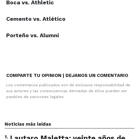
Boca vs. Athletic
Cemento vs. Atlético
Porteño vs. Alumni
COMPARTE TU OPINION | DEJANOS UN COMENTARIO
Los comentarios publicados son de exclusiva responsabilidad de
sus autores y las consecuencias derivadas de ellos pueden ser
pasibles de sanciones legales.
Noticias más leídas
1
.
Lautaro Maletta: veinte años de