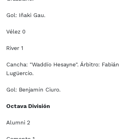
Gol: Iñaki Gau.
Vélez 0
River 1
Cancha: "Waddío Hesayne". Árbitro: Fabián
Lugüercio.
Gol: Benjamín Ciuro.
Octava División
Alumni 2
Cemento 1