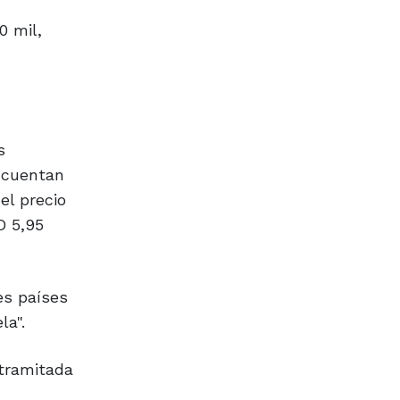
0 mil,
s
 cuentan
el precio
D 5,95
es países
la".
 tramitada