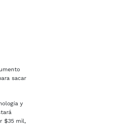
ocumento
para sacar
nología y
stará
r $35 mil,