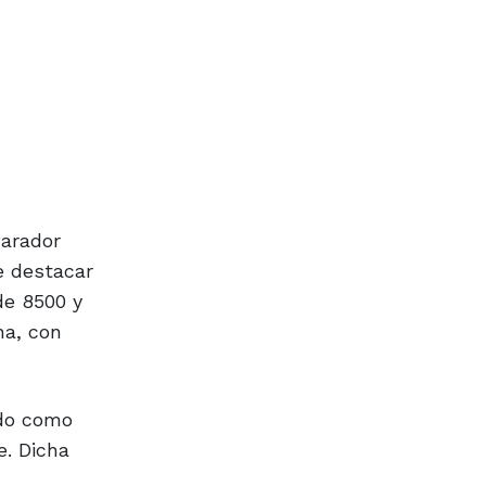
Parador
e destacar
de 8500 y
na, con
ido como
e. Dicha