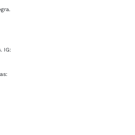
gra.
. IG:
as: