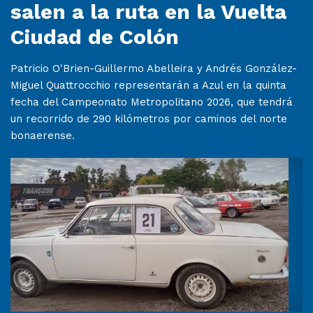
salen a la ruta en la Vuelta
Ciudad de Colón
Patricio O'Brien-Guillermo Abelleira y Andrés González-
Miguel Quattrocchio representarán a Azul en la quinta
fecha del Campeonato Metropolitano 2026, que tendrá
un recorrido de 290 kilómetros por caminos del norte
bonaerense.