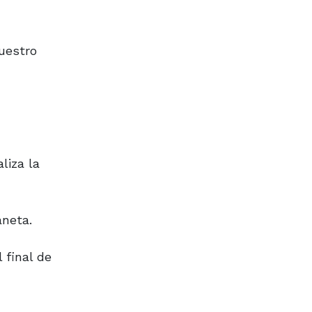
uestro
liza la
aneta.
 final de