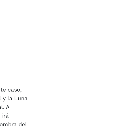
ste caso,
l y la Luna
l. A
 irá
sombra del