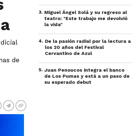
s
3
.
Miguel Ángel Solá y su regreso al
da
teatro: "Este trabajo me devolvió
la vida"
4
.
De la pasión radial por la lectura a
dicial
los 20 años del Festival
Cervantino de Azul
mas de
5
.
Juan Penoucos integra el banco
de Los Pumas y está a un paso de
su esperado debut