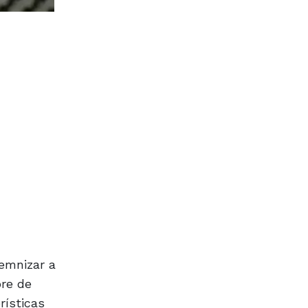
emnizar a
bre de
rísticas