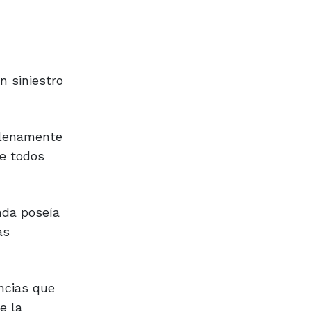
n siniestro
plenamente
de todos
nda poseía
as
ncias que
e la