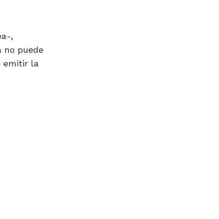
a-,
ra no puede
 emitir la