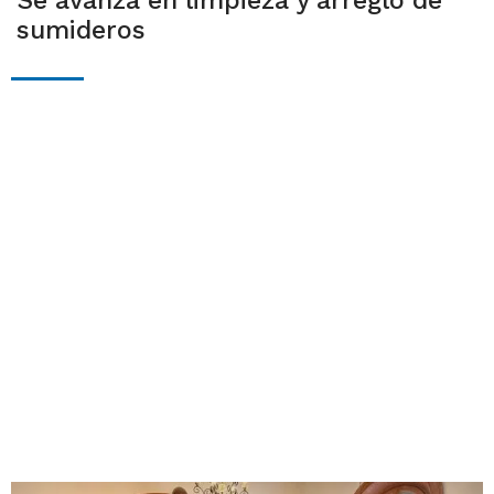
Se avanza en limpieza y arreglo de
sumideros