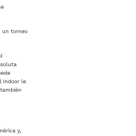
ma
 un torneo
l
bsoluta
uede
 Indoor le
 también
érica y,