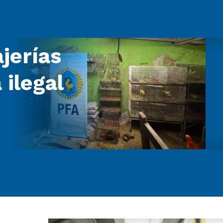
jerías
 ilegal