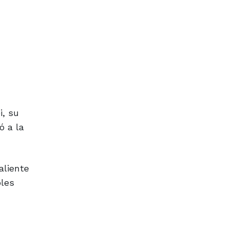
i, su
ó a la
aliente
bles