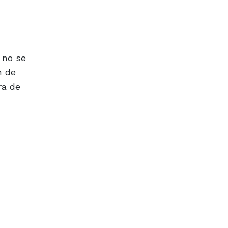
 no se
n de
ra de