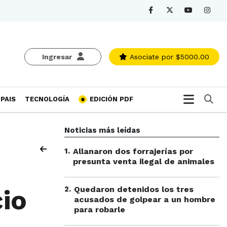
Ingresar
Asociate
por $5000.00
Bu
PAIS
TECNOLOGÍA
EDICIÓN PDF
Noticias más leídas
1
.
Allanaron dos forrajerías por
presunta venta ilegal de animales
2
.
Quedaron detenidos los tres
io
acusados de golpear a un hombre
para robarle