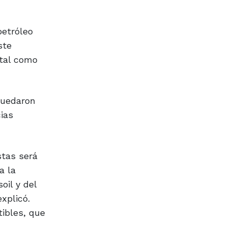
petróleo
ste
 tal como
quedaron
ias
stas será
a la
oil y del
xplicó.
tibles, que