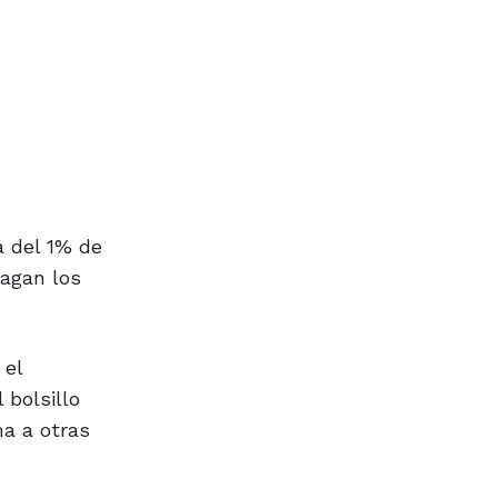
a del 1% de
pagan los
 el
 bolsillo
a a otras