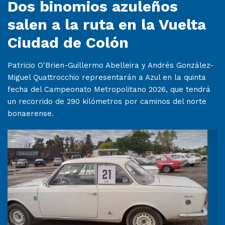
Dos binomios azuleños
salen a la ruta en la Vuelta
Ciudad de Colón
Patricio O'Brien-Guillermo Abelleira y Andrés González-
Miguel Quattrocchio representarán a Azul en la quinta
fecha del Campeonato Metropolitano 2026, que tendrá
un recorrido de 290 kilómetros por caminos del norte
bonaerense.