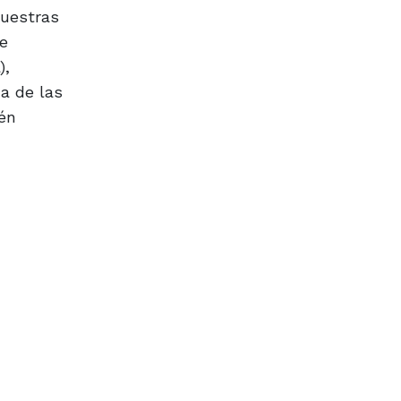
nuestras
e
),
a de las
én