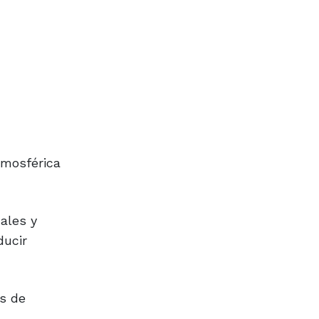
tmosférica
ales y
ducir
s de