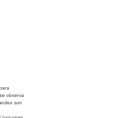
para
 se observa
verdes son
l (volumen