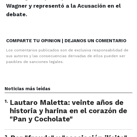
Wagner y representó a la Acusación en el
debate.
COMPARTE TU OPINION | DEJANOS UN COMENTARIO
Los comentarios publicados son de exclusiva responsabilidad de
sus autores y las consecuencias derivadas de ellos pueden ser
pasibles de sanciones legales.
Noticias más leídas
1
.
Lautaro Maletta: veinte años de
historia y harina en el corazón de
"Pan y Cocholate"
2
.