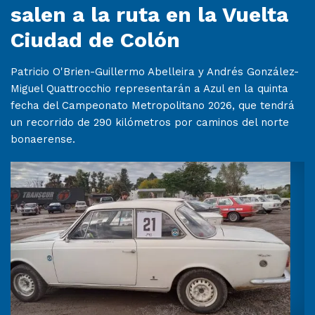
salen a la ruta en la Vuelta
Ciudad de Colón
Patricio O'Brien-Guillermo Abelleira y Andrés González-
Miguel Quattrocchio representarán a Azul en la quinta
fecha del Campeonato Metropolitano 2026, que tendrá
un recorrido de 290 kilómetros por caminos del norte
bonaerense.