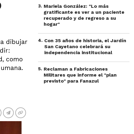
o
3
.
Mariela González: "Lo más
gratificante es ver a un paciente
recuperado y de regreso a su
hogar"
4
.
Con 35 años de historia, el Jardín
a dibujar
San Cayetano celebrará su
dir:
independencia institucional
ad, como
 humana.
5
.
Reclaman a Fabricaciones
Militares que informe el "plan
previsto" para Fanazul