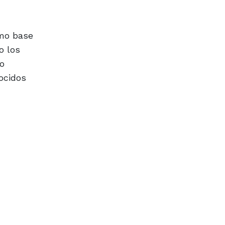
omo base
o los
go
ocidos