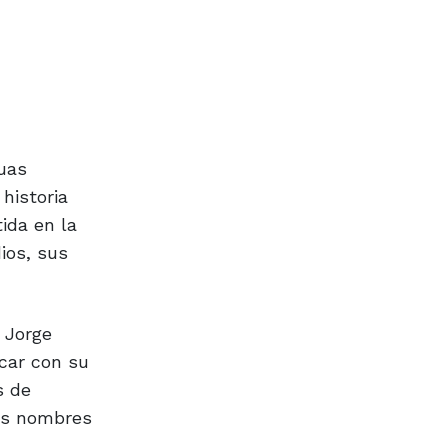
uas
historia
ida en la
ios, sus
 Jorge
icar con su
s de
 los nombres