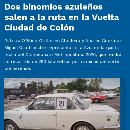
Dos binomios azuleños
salen a la ruta en la Vuelta
Ciudad de Colón
Patricio O'Brien-Guillermo Abelleira y Andrés González-
Miguel Quattrocchio representarán a Azul en la quinta
fecha del Campeonato Metropolitano 2026, que tendrá
un recorrido de 290 kilómetros por caminos del norte
bonaerense.