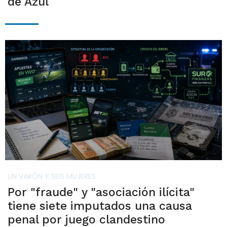
de Azul
UN VARÓN Y SEIS MUJERES
Por "fraude" y "asociación ilícita"
tiene siete imputados una causa
penal por juego clandestino