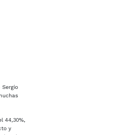
 Sergio
 muchas
el 44,30%,
cto y