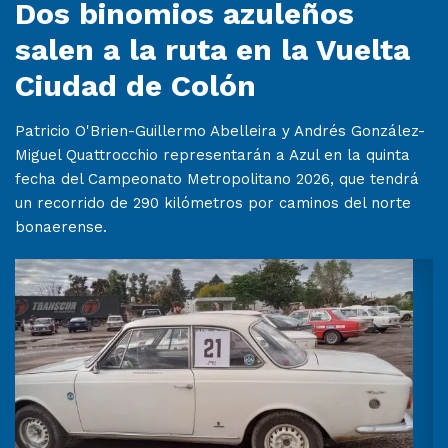
Dos binomios azuleños
salen a la ruta en la Vuelta
Ciudad de Colón
Patricio O'Brien-Guillermo Abelleira y Andrés González-
Miguel Quattrocchio representarán a Azul en la quinta
fecha del Campeonato Metropolitano 2026, que tendrá
un recorrido de 290 kilómetros por caminos del norte
bonaerense.