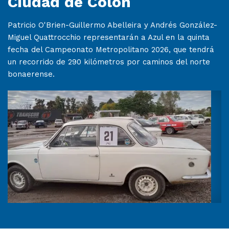
Ciudad de Colón
Patricio O'Brien-Guillermo Abelleira y Andrés González-
Miguel Quattrocchio representarán a Azul en la quinta
fecha del Campeonato Metropolitano 2026, que tendrá
un recorrido de 290 kilómetros por caminos del norte
bonaerense.