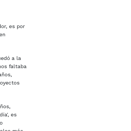
or, es por
 en
uedó a la
nos faltaba
años,
royectos
años,
ía', es
io
ipales más