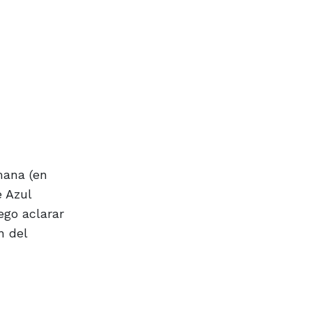
mana (en
e Azul
ego aclarar
n del