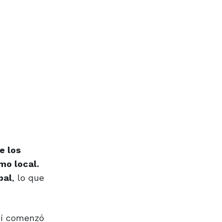
e los
mo local.
pal
, lo que
así comenzó