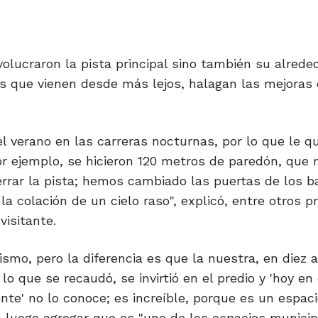
olucraron la pista principal sino también su alreded
 los que vienen desde más lejos, halagan las mejoras
l verano en las carreras nocturnas, por lo que le q
or ejemplo, se hicieron 120 metros de paredón, que 
rrar la pista; hemos cambiado las puertas de los b
la colación de un cielo raso", explicó, entre otros p
visitante.
ismo, pero la diferencia es que la nuestra, en diez 
o que se recaudó, se invirtió en el predio y 'hoy en d
te' no lo conoce; es increíble, porque es un espac
ara luego agregar que es "uno de los espacios munic