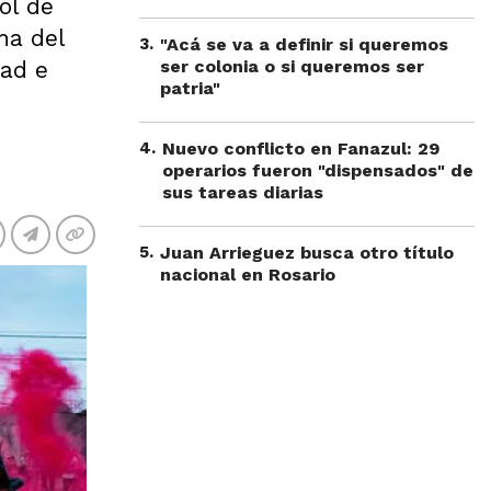
ol de
ha del
3
.
"Acá se va a definir si queremos
dad e
ser colonia o si queremos ser
patria"
4
.
Nuevo conflicto en Fanazul: 29
operarios fueron "dispensados" de
sus tareas diarias
5
.
Juan Arrieguez busca otro título
nacional en Rosario