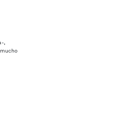
a-,
e mucho