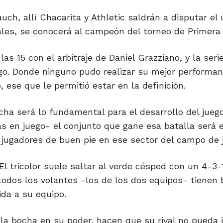
uch, allí Chacarita y Athletic saldrán a disputar el 
nales, se conocerá al campeón del torneo de Primera 
s 15 con el arbitraje de Daniel Grazziano, y la serie
ego. Donde ninguno pudo realizar su mejor performa
ese que le permitió estar en la definición.
cha será lo fundamental para el desarrollo del jueg
s en juego- el conjunto que gane esa batalla será 
 jugadores de buen pie en ese sector del campo de 
El tricolor suele saltar al verde césped con un 4-3-
todos los volantes -los de los dos equipos- tienen 
ida a su equipo.
 la bocha en su poder, hacen que su rival no pueda j
n la etapa clasificatoria, fueron con muchas impreci