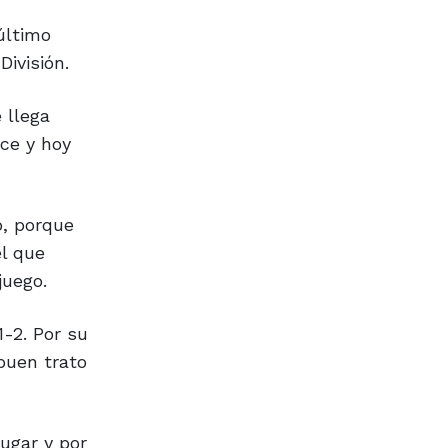
último
División.
 llega
nce y hoy
o, porque
el que
juego.
1-2. Por su
buen trato
ugar y por
siones.