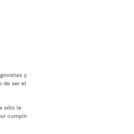
agonistas y
o de ser el
a sólo le
or cumplir