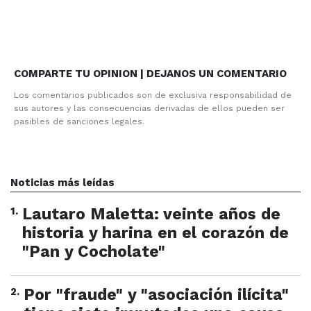
COMPARTE TU OPINION | DEJANOS UN COMENTARIO
Los comentarios publicados son de exclusiva responsabilidad de
sus autores y las consecuencias derivadas de ellos pueden ser
pasibles de sanciones legales.
Noticias más leídas
1
.
Lautaro Maletta: veinte años de
historia y harina en el corazón de
"Pan y Cocholate"
2
.
Por "fraude" y "asociación ilícita"