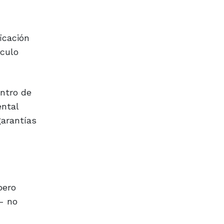
icación
nculo
entro de
ental
arantías
pero
- no