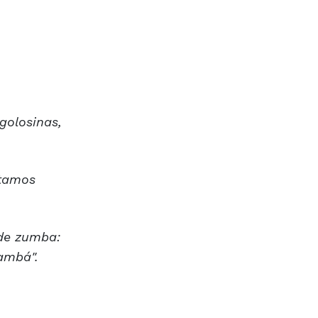
golosinas,
stamos
 de zumba:
Zambá".