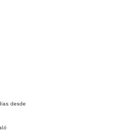
días desde
aló