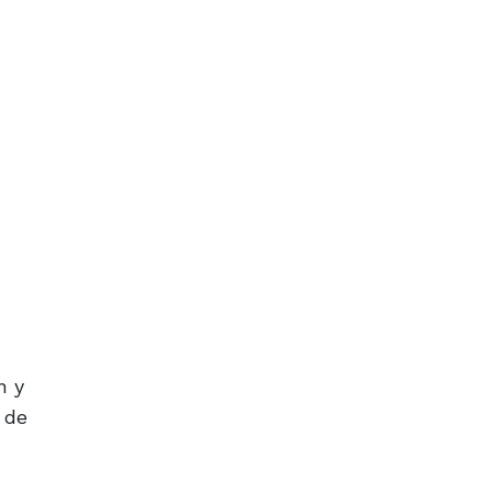
n y
 de