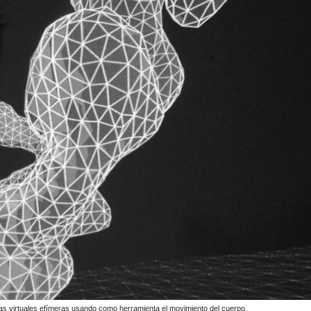
uras virtuales efímeras usando como herramienta el movimiento del cuerpo.