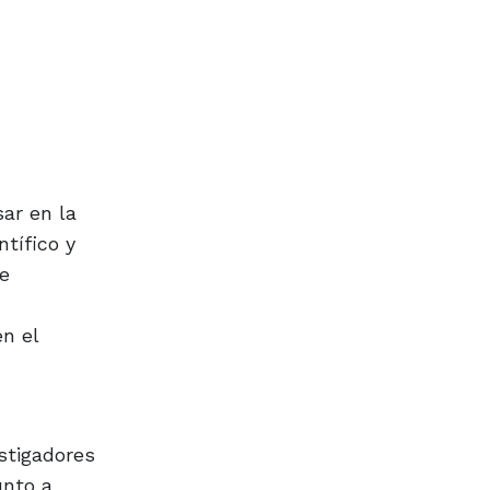
ar en la
tífico y
de
en el
estigadores
unto a