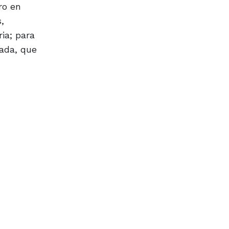
ro en
,
ia; para
cada, que