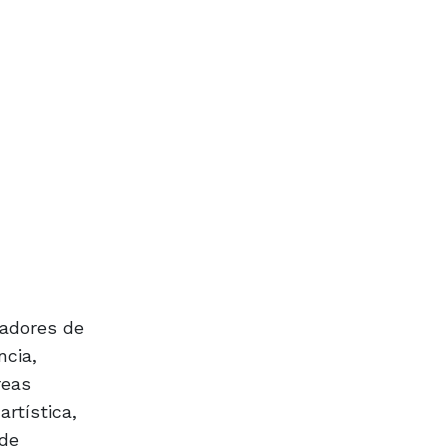
eadores de
ncia,
reas
rtística,
 de