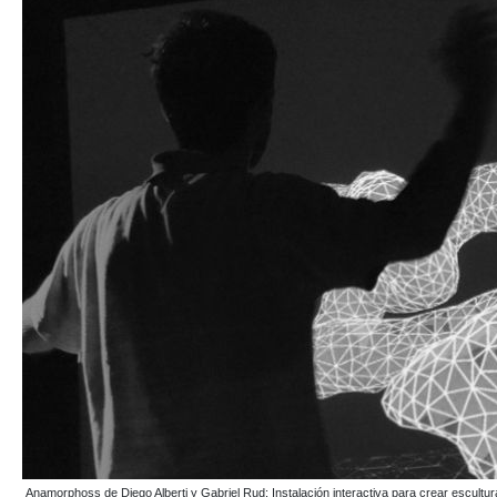
Anamorphoss de Diego Alberti y Gabriel Rud: Instalación interactiva para crear escult