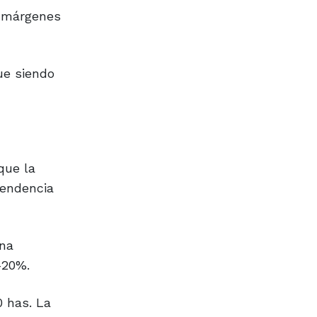
s márgenes
ue siendo
que la
tendencia
una
-20%.
0 has. La