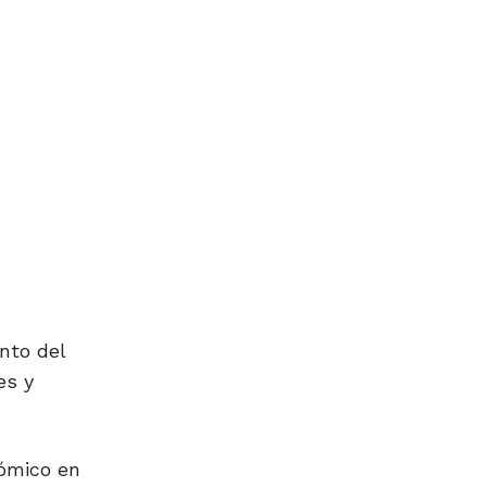
nto del
es y
nómico en