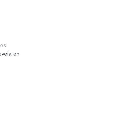
les
eveía en