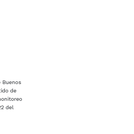
de Buenos
tido de
monitoreo
22 del