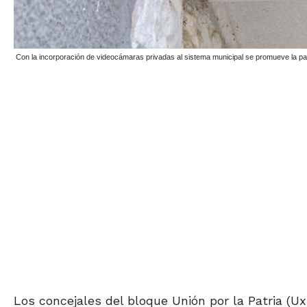
Con la incorporación de videocámaras privadas al sistema municipal se promueve la p
Los concejales del bloque Unión por la Patria (