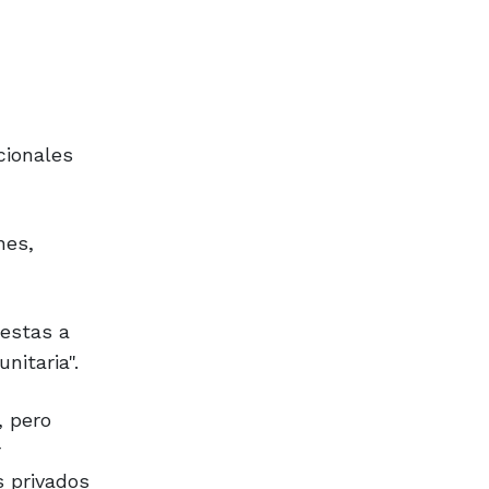
cionales
nes,
uestas a
nitaria".
, pero
r
s privados