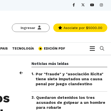
Ingresar
Asociate
por $5000.00
Bu
PAIS
TECNOLOGÍA
EDICIÓN PDF
Noticias más leídas
1
.
Por "fraude" y "asociación ilícita"
tiene siete imputados una causa
penal por juego clandestino
os
2
.
Quedaron detenidos los tres
acusados de golpear a un hombre
para robarle