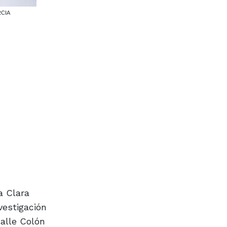
a Clara
vestigación
calle Colón