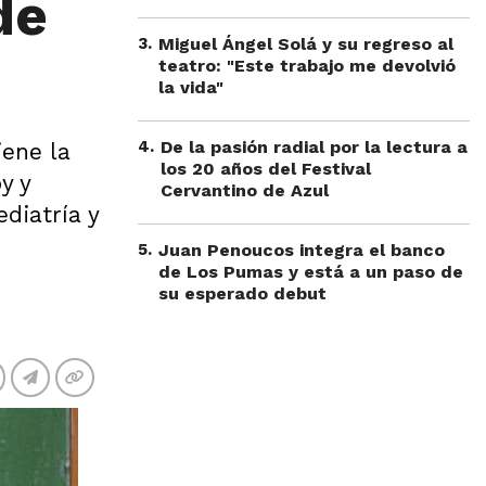
de
3
.
Miguel Ángel Solá y su regreso al
teatro: "Este trabajo me devolvió
la vida"
4
.
De la pasión radial por la lectura a
iene la
los 20 años del Festival
y y
Cervantino de Azul
diatría y
5
.
Juan Penoucos integra el banco
de Los Pumas y está a un paso de
su esperado debut