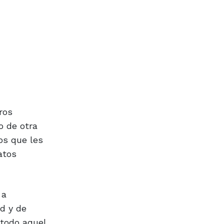
ros
o de otra
los que les
atos
 a
d y de
 todo aquel