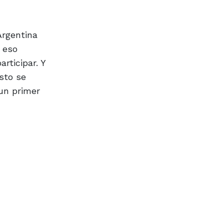
Argentina
r eso
rticipar. Y
sto se
un primer