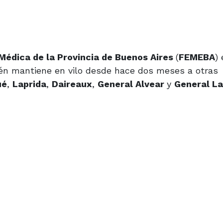
Médica de la Provincia de Buenos Aires
(
FEMEBA
) 
ién mantiene en vilo desde hace dos meses a otras
ué
,
Laprida
,
Daireaux
,
General Alvear
y
General L