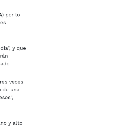
A
) por lo
nes
día", y que
erán
sado.
res veces
o de una
esos",
no y alto