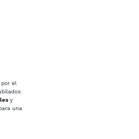
o
por el
jubilados
iles
y
 para una