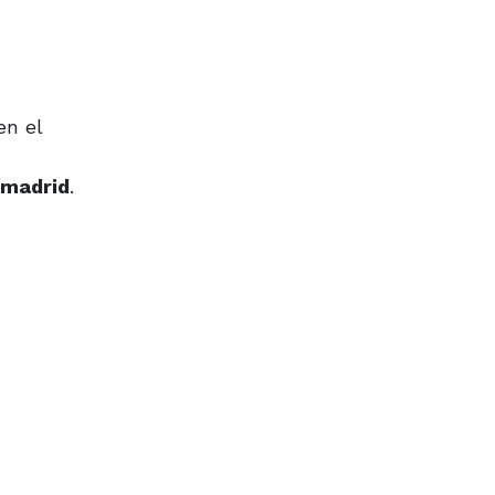
en el
amadrid
.