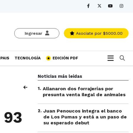
Ingresar
Asociate
por $5000.00
Bu
PAIS
TECNOLOGÍA
EDICIÓN PDF
Noticias más leídas
1
.
Allanaron dos forrajerías por
presunta venta ilegal de animales
2
.
Juan Penoucos integra el banco
 93
de Los Pumas y está a un paso de
su esperado debut