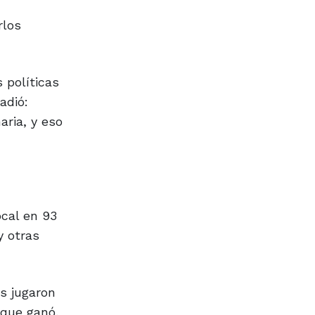
rlos
 políticas
adió:
ria, y eso
ocal en 93
y otras
s jugaron
 que ganó,