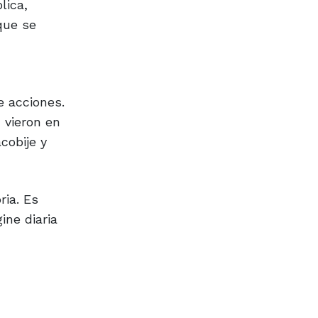
lica,
que se
e acciones.
 vieron en
cobije y
ria. Es
ine diaria