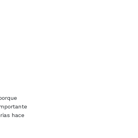
 porque
 importante
rias hace