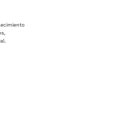
lecimiento
es,
al.