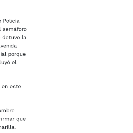
 Policía
el semáforo
o detuvo la
avenida
ial porque
luyó el
o en este
hombre
firmar que
rilla.