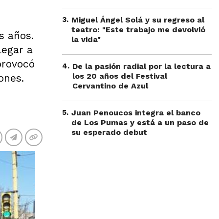
3
.
Miguel Ángel Solá y su regreso al
teatro: "Este trabajo me devolvió
s años.
la vida"
legar a
provocó
4
.
De la pasión radial por la lectura a
los 20 años del Festival
ones.
Cervantino de Azul
5
.
Juan Penoucos integra el banco
de Los Pumas y está a un paso de
su esperado debut