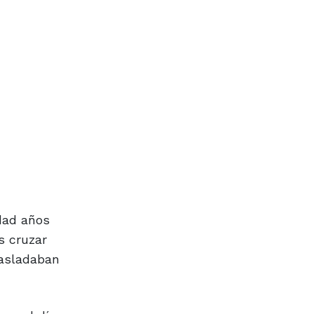
udad años
s cruzar
rasladaban