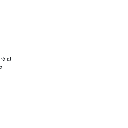
ró al
o