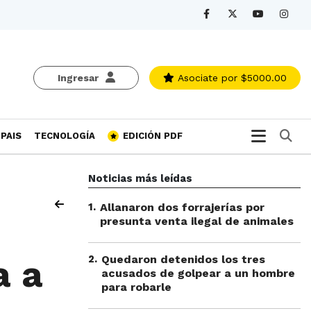
Ingresar
Asociate
por $5000.00
Bu
PAIS
TECNOLOGÍA
EDICIÓN PDF
Noticias más leídas
1
.
Allanaron dos forrajerías por
presunta venta ilegal de animales
2
.
Quedaron detenidos los tres
a a
acusados de golpear a un hombre
para robarle