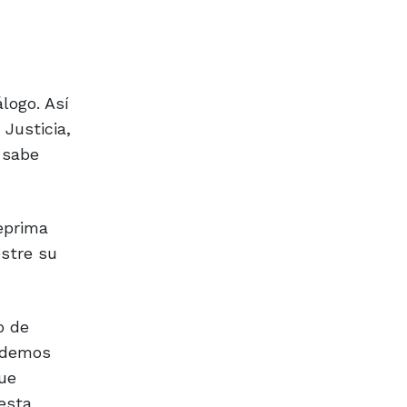
álogo. Así
Justicia,
 sabe
eprima
stre su
o de
endemos
que
esta