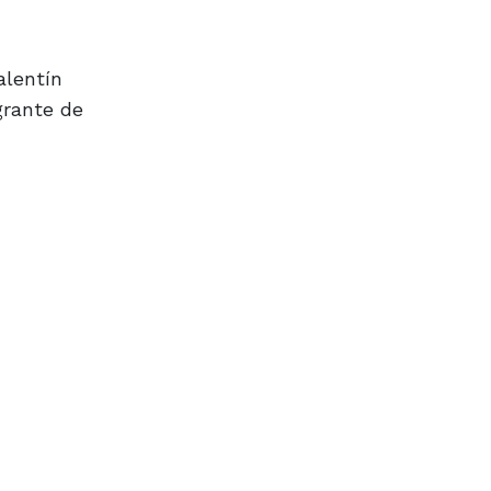
alentín
grante de