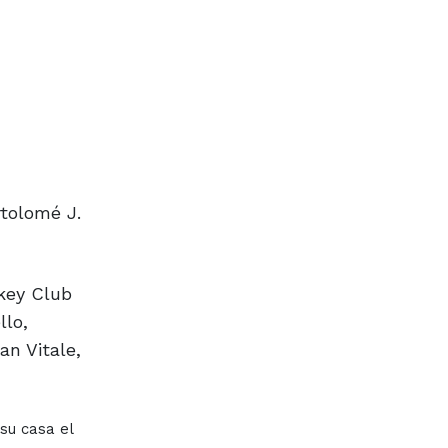
rtolomé J.
key Club
llo,
an Vitale,
su casa el