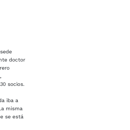
 sede
ente doctor
rero
,
30 socios.
da iba a
 La misma
ue se está