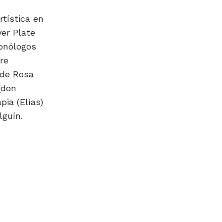
rtística en
ver Plate
monólogos
re
 de Rosa
(don
pia (Elías)
lguín.