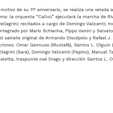
otivo de su 11º aniversario, se realiza una velada a
ama: la orquesta “Callvú” ejecutará la marcha de Ri
ellegrini; recitados a cargo de Domingo Valicenti; 
integrado por Mario Schiarina, Pippo Vanini y Salvato
l sainete original de Armando Discépolo y Rafael J.
 actores: Omar Gennuso (Mustafá), Santos L. Olguín 
legrini (Sara), Domingo Valicenti (Pepino), Manuel Ta
letta, traspunte osé Drago y dirección Santos L. O