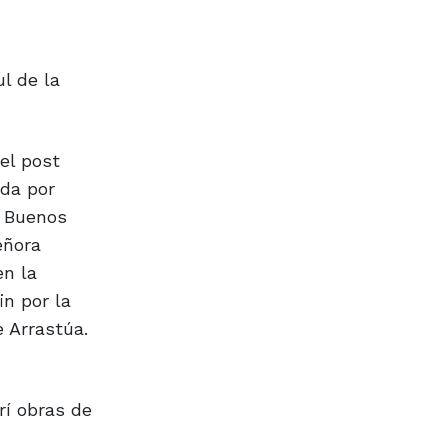
l de la
el post
ada por
e Buenos
eñora
en la
in por la
 Arrastúa.
rí obras de