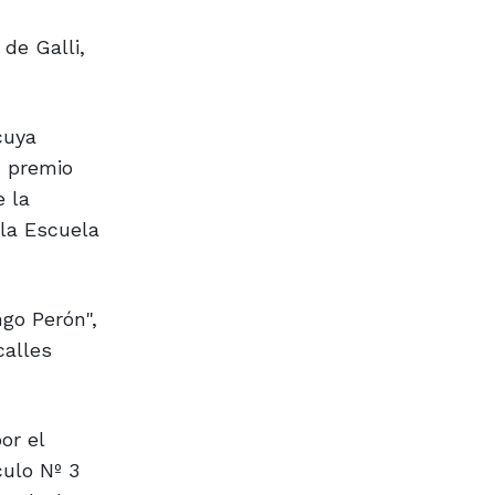
 de Galli,
cuya
, premio
e la
 la Escuela
go Perón",
calles
or el
culo Nº 3