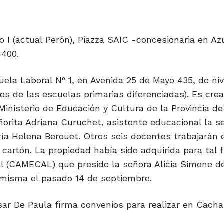
 I (actual Perón), Piazza SAIC -concesionaria en Azu
 400.
ela Laboral Nº 1, en Avenida 25 de Mayo 435, de niv
tes de las escuelas primarias diferenciadas). Es cre
Ministerio de Educación y Cultura de la Provincia d
eñorita Adriana Curuchet, asistente educacional la s
ría Helena Berouet. Otros seis docentes trabajarán 
y cartón. La propiedad había sido adquirida para tal f
 (CAMECAL) que preside la señora Alicia Simone de
a misma el pasado 14 de septiembre.
ar De Paula firma convenios para realizar en Cacha