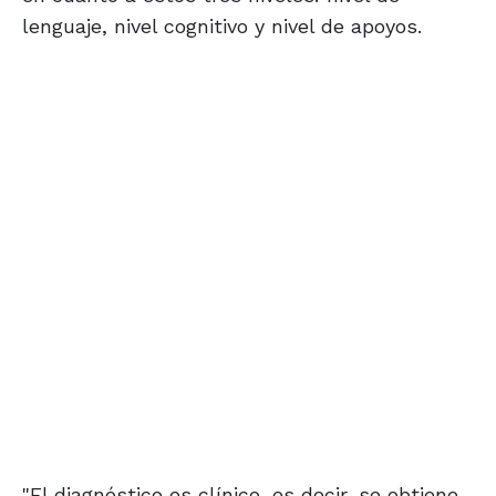
lenguaje, nivel cognitivo y nivel de apoyos.
"El diagnóstico es clínico, es decir, se obtiene