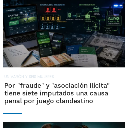
UN VARÓN Y SEIS MUJERES
Por "fraude" y "asociación ilícita"
tiene siete imputados una causa
penal por juego clandestino