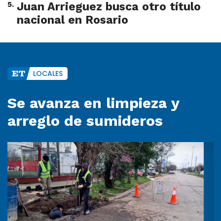
5
.
Juan Arrieguez busca otro título
nacional en Rosario
LOCALES
Se avanza en limpieza y
arreglo de sumideros