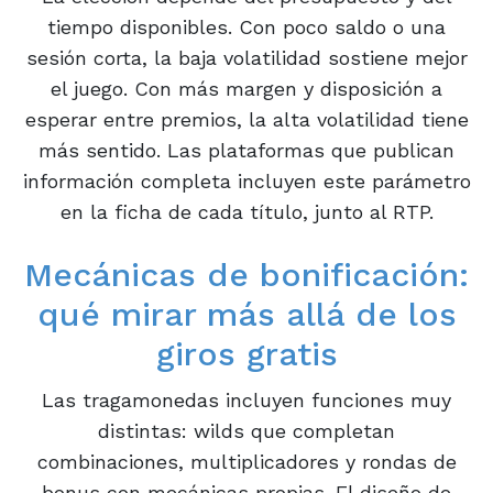
tiempo disponibles. Con poco saldo o una
sesión corta, la baja volatilidad sostiene mejor
el juego. Con más margen y disposición a
esperar entre premios, la alta volatilidad tiene
más sentido. Las plataformas que publican
información completa incluyen este parámetro
en la ficha de cada título, junto al RTP.
Mecánicas de bonificación:
qué mirar más allá de los
giros gratis
Las tragamonedas incluyen funciones muy
distintas: wilds que completan
combinaciones, multiplicadores y rondas de
bonus con mecánicas propias. El diseño de