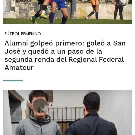
FÚTBOL FEMENINO
Alumni golpeó primero: goleó a San
José y quedó a un paso de la
segunda ronda del Regional Federal
Amateur