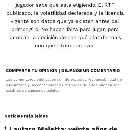
jugador sabe qué está eligiendo. El RTP
publicado, la volatilidad declarada y la licencia
vigente son datos que ya existen antes del
primer giro. No hacen falta para jugar, pero
cambian la decisión de con qué plataforma y
con qué título empezar.
COMPARTE TU OPINION | DEJANOS UN COMENTARIO
Los comentarios publicados son de exclusiva responsabilidad de
sus autores y las consecuencias derivadas de ellos pueden ser
pasibles de sanciones legales.
Noticias más leídas
1
.
Lautaro Maletta: veinte años de