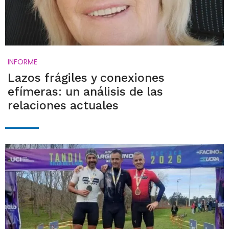
INFORME
Lazos frágiles y conexiones
efímeras: un análisis de las
relaciones actuales