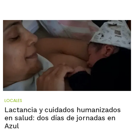
LOCALES
Lactancia y cuidados humanizados
en salud: dos días de jornadas en
Azul