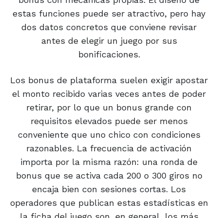
estas funciones puede ser atractivo, pero hay
dos datos concretos que conviene revisar
antes de elegir un juego por sus
bonificaciones.
Los bonus de plataforma suelen exigir apostar
el monto recibido varias veces antes de poder
retirar, por lo que un bonus grande con
requisitos elevados puede ser menos
conveniente que uno chico con condiciones
razonables. La frecuencia de activación
importa por la misma razón: una ronda de
bonus que se activa cada 200 o 300 giros no
encaja bien con sesiones cortas. Los
operadores que publican estas estadísticas en
la ficha del juego son, en general, los más