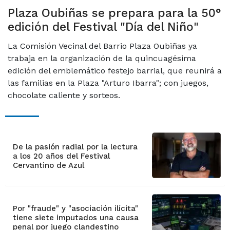
Plaza Oubiñas se prepara para la 50°
edición del Festival "Día del Niño"
La Comisión Vecinal del Barrio Plaza Oubiñas ya
trabaja en la organización de la quincuagésima
edición del emblemático festejo barrial, que reunirá a
las familias en la Plaza "Arturo Ibarra"; con juegos,
chocolate caliente y sorteos.
De la pasión radial por la lectura
a los 20 años del Festival
Cervantino de Azul
Por "fraude" y "asociación ilícita"
tiene siete imputados una causa
penal por juego clandestino