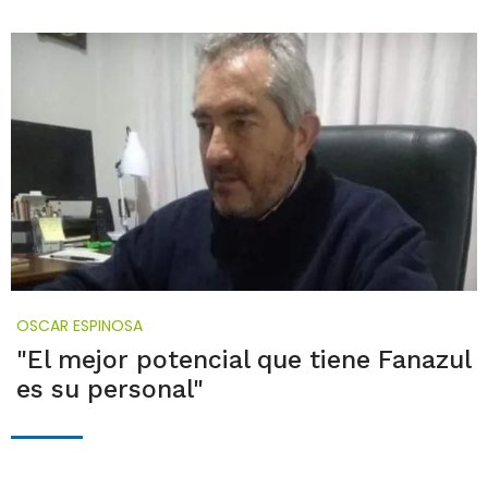
OSCAR ESPINOSA
"El mejor potencial que tiene Fanazul
es su personal"