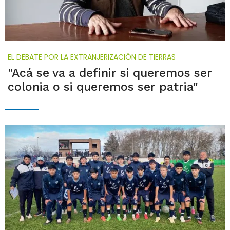
EL DEBATE POR LA EXTRANJERIZACIÓN DE TIERRAS
"Acá se va a definir si queremos ser
colonia o si queremos ser patria"