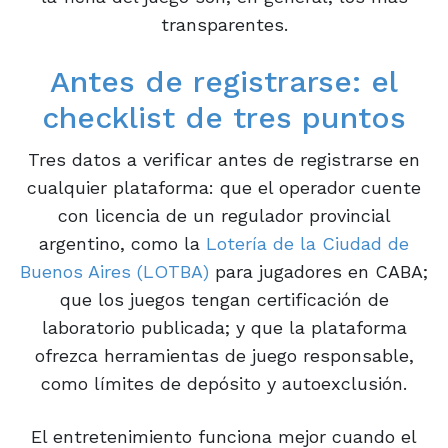
transparentes.
Antes de registrarse: el
checklist de tres puntos
Tres datos a verificar antes de registrarse en
cualquier plataforma: que el operador cuente
con licencia de un regulador provincial
argentino, como la
Lotería de la Ciudad de
Buenos Aires (LOTBA)
para jugadores en CABA;
que los juegos tengan certificación de
laboratorio publicada; y que la plataforma
ofrezca herramientas de juego responsable,
como límites de depósito y autoexclusión.
El entretenimiento funciona mejor cuando el