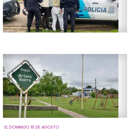
EL DOMINGO 16 DE AGOSTO