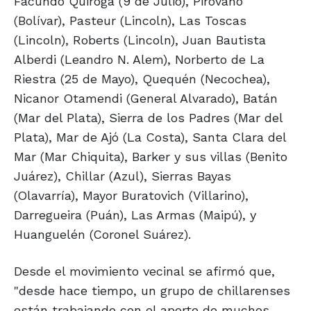
Facundo Quiroga (9 de Julio), Pirovano
(Bolívar), Pasteur (Lincoln), Las Toscas
(Lincoln), Roberts (Lincoln), Juan Bautista
Alberdi (Leandro N. Alem), Norberto de La
Riestra (25 de Mayo), Quequén (Necochea),
Nicanor Otamendi (General Alvarado), Batán
(Mar del Plata), Sierra de los Padres (Mar del
Plata), Mar de Ajó (La Costa), Santa Clara del
Mar (Mar Chiquita), Barker y sus villas (Benito
Juárez), Chillar (Azul), Sierras Bayas
(Olavarría), Mayor Buratovich (Villarino),
Darregueira (Puán), Las Armas (Maipú), y
Huanguelén (Coronel Suárez).
Desde el movimiento vecinal se afirmó que,
"desde hace tiempo, un grupo de chillarenses
están trabajando con el aporte de muchos