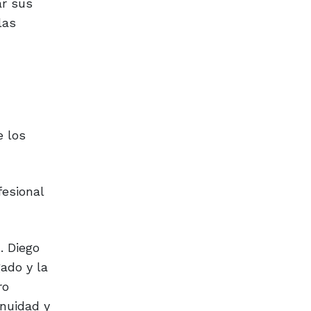
ar sus
las
e los
fesional
. Diego
ado y la
ro
inuidad y