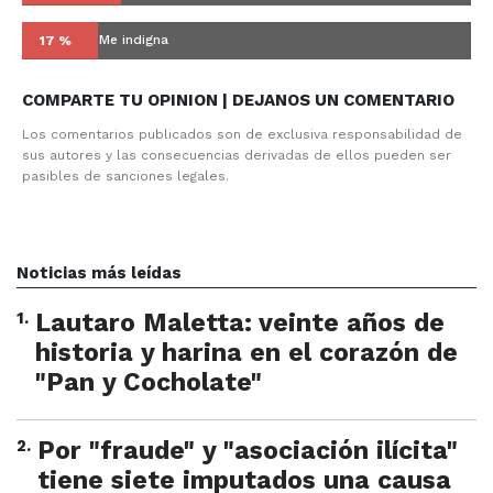
Me indigna
17 %
COMPARTE TU OPINION | DEJANOS UN COMENTARIO
Los comentarios publicados son de exclusiva responsabilidad de
sus autores y las consecuencias derivadas de ellos pueden ser
pasibles de sanciones legales.
Noticias más leídas
1
.
Lautaro Maletta: veinte años de
historia y harina en el corazón de
"Pan y Cocholate"
2
.
Por "fraude" y "asociación ilícita"
tiene siete imputados una causa