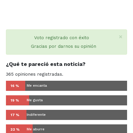
×
Voto registrado con éxito
Gracias por darnos su opinión
¿Qué te pareció esta noticia?
365 opiniones registradas.
Me encanta
16 %
Me gusta
19 %
Indiferente
17 %
Me aburre
22 %