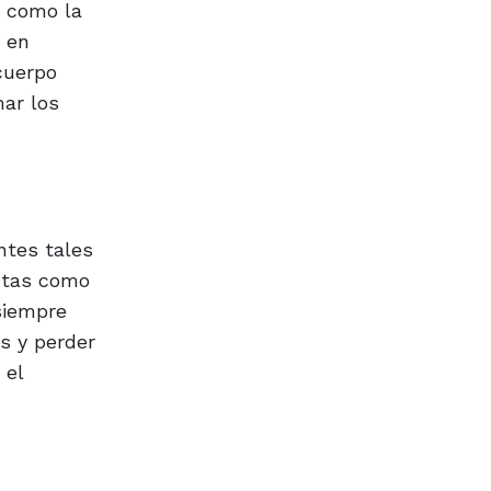
s como la
o en
cuerpo
mar los
ntes tales
rutas como
siempre
s y perder
 el