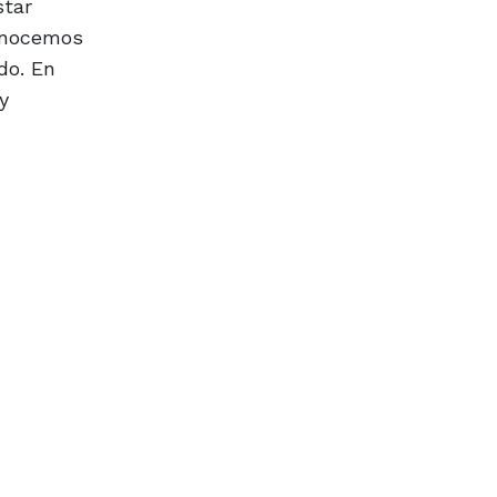
star
conocemos
do. En
y